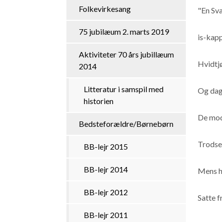
Folkevirkesang
"En Sv
75 jubilæum 2. marts 2019
is-kap
Aktiviteter 70 års jubillæum
Hvidtj
2014
Litteratur i samspil med
Og dag
historien
De mod
Bedsteforældre/Børnebørn
Trodse
BB-lejr 2015
BB-lejr 2014
Mens h
BB-lejr 2012
Satte f
BB-lejr 2011