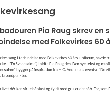
lkevirkesang
badouren Pia Raug skrev en sa
bindelse med Folkevirkes 60 
rkes sang I forbindelse med Folkevirkes 60 års jubilæum, havde tr
rke – ”En Svanesalme”, kaldte Pia Raug den. Den nye tekst og musik
nesalme" bygger på inspiration fra H.C. Andersens eventyr "De vild
s brændpunkter.
 livet dér kan virke håbløst og fyldt med gru, er der håb. For, som P