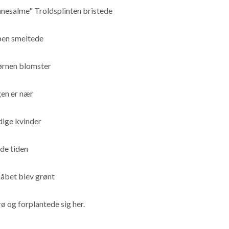
anesalme" Troldsplinten bristede
pen smeltede
ørnen blomster
en er nær
ige kvinder
de tiden
åbet blev grønt
rø og forplantede sig her.