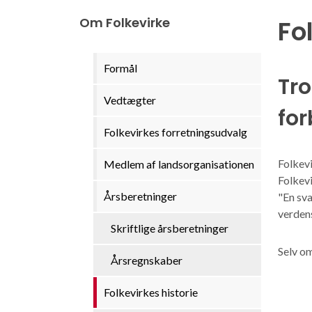
Om Folkevirke
Fo
Formål
Tro
Vedtægter
for
Folkevirkes forretningsudvalg
Folkevi
Medlem af landsorganisationen
Folkevi
Årsberetninger
"En sva
verden
Skriftlige årsberetninger
Selv om
Årsregnskaber
Folkevirkes historie