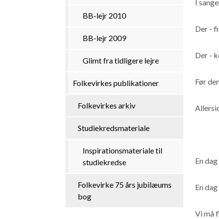
I sang
BB-lejr 2010
Der - f
BB-lejr 2009
Der - 
Glimt fra tidligere lejre
Før den
Folkevirkes publikationer
Folkevirkes arkiv
Allersi
Studiekredsmateriale
Inspirationsmateriale til
En dag 
studiekredse
Folkevirke 75 års jubilæums
En dag 
bog
Vi må f