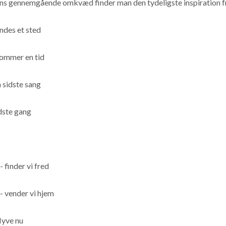
ens gennemgående omkvæd finder man den tydeligste inspiration fr
indes et sted
kommer en tid
 sidste sang
dste gang
- finder vi fred
- vender vi hjem
lyve nu