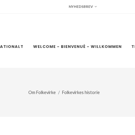
NYHEDSBREV
NATIONALT
WELCOME - BIENVENUÉ - WILLKOMMEN
T
Om Folkevirke
Folkevirkes historie