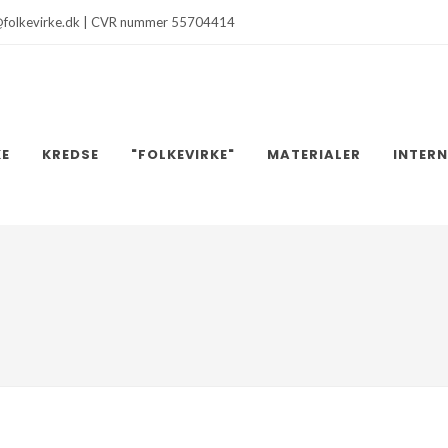
@folkevirke.dk | CVR nummer 55704414
KE
KREDSE
"FOLKEVIRKE"
MATERIALER
INTER