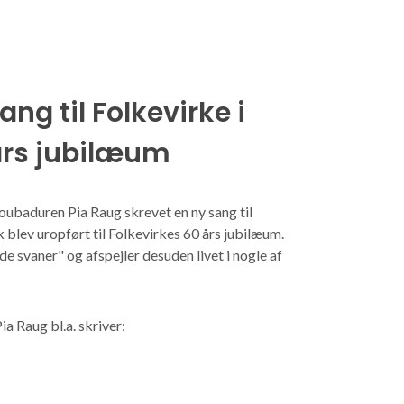
ng til Folkevirke i
års jubilæum
oubaduren Pia Raug skrevet en ny sang til
 blev uropført til Folkevirkes 60 års jubilæum.
e svaner" og afspejler desuden livet i nogle af
ia Raug bl.a. skriver: