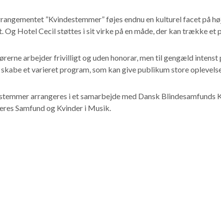
rangementet ”Kvindestemmer” føjes endnu en kulturel facet på høj
. Og Hotel Cecil støttes i sit virke på en måde, der kan trække et
rerne arbejder frivilligt og uden honorar, men til gengæld intenst
skabe et varieret program, som kan give publikum store oplevelse
stemmer arrangeres i et samarbejde med Dansk Blindesamfunds K
eres Samfund og Kvinder i Musik.