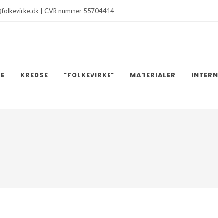
@folkevirke.dk | CVR nummer 55704414
KE
KREDSE
"FOLKEVIRKE"
MATERIALER
INTER