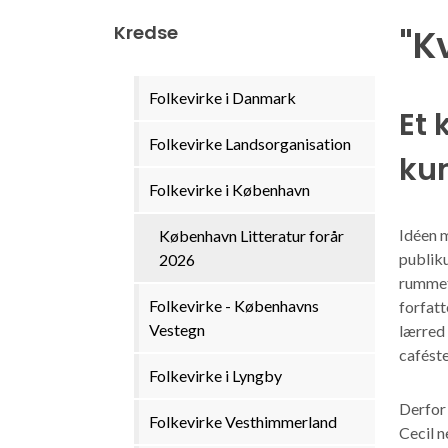
Kredse
"K
Folkevirke i Danmark
Et 
Folkevirke Landsorganisation
ku
Folkevirke i København
Idéen 
København Litteratur forår
publiku
2026
rummet,
Folkevirke - Københavns
forfatt
Vestegn
lærred 
cafést
Folkevirke i Lyngby
Derfor 
Folkevirke Vesthimmerland
Cecil n