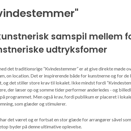
vindestemmer"
kunstnerisk samspil mellem fo
nstneriske udtryksfomer
med det traditionsrige ”Kvindestemmer” er at give direkte møde 
m, on location. Det er inspirerende både for kunstnerne og for de
 og det stiller store krav til lokalet. Ikke mindst fordi ”Kvindes
ere, der læser op og somme tider performer anderledes - og bille
på programmet. Men også krav, fordi publikum er placeret i lokal
emning, som glæder og stimulerer.
har det været og er fortsat en stor glæde for arrangører såvel so
etop byder på denne ultimative oplevelse.