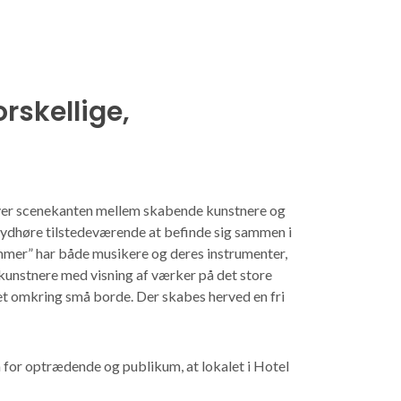
rskellige,
over scenekanten mellem skabende kunstnere og
 lydhøre tilstedeværende at befinde sig sammen i
temmer” har både musikere og deres instrumenter,
dkunstnere med visning af værker på det store
et omkring små borde. Der skabes herved en fri
m for optrædende og publikum, at lokalet i Hotel