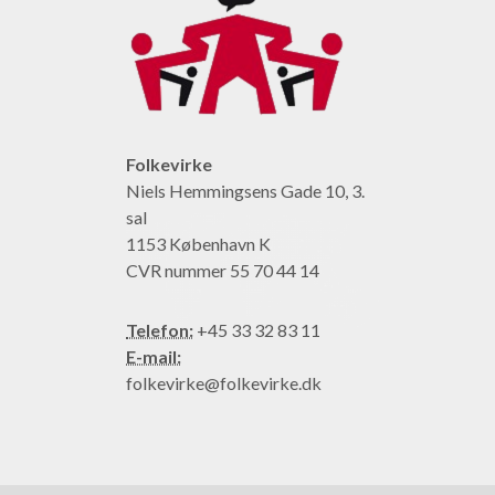
Folkevirke
Niels Hemmingsens Gade 10, 3.
sal
1153 København K
CVR nummer 55 70 44 14
Telefon:
+45 33 32 83 11
E-mail:
folkevirke@folkevirke.dk