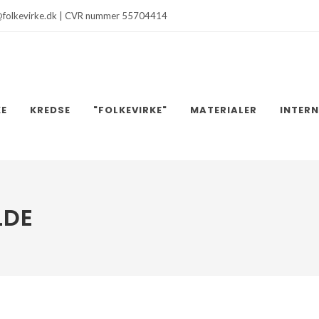
@folkevirke.dk | CVR nummer 55704414
KE
KREDSE
"FOLKEVIRKE"
MATERIALER
INTER
LDE