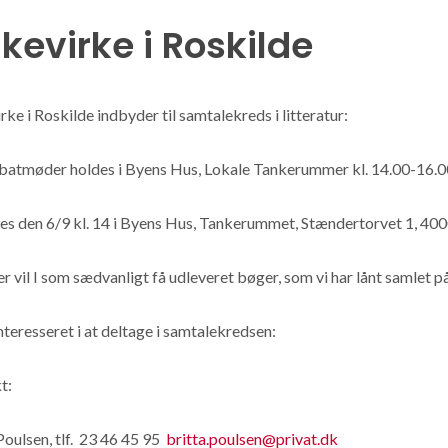
lkevirke i Roskilde
rke i Roskilde indbyder til samtalekreds i litteratur:
ebatmøder holdes i Byens Hus, Lokale Tankerummer kl. 14.00-16.0
es den 6/9 kl. 14 i Byens Hus, Tankerummet, Stændertorvet 1, 400
r vil I som sædvanligt få udleveret bøger, som vi har lånt samlet p
nteresseret i at deltage i samtalekredsen:
t:
Poulsen, tlf. 23 46 45 95
britta.poulsen@privat.dk