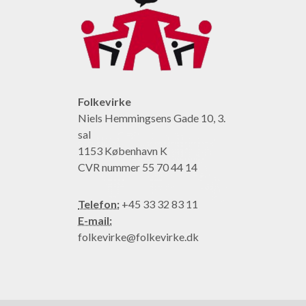
Folkevirke
Niels Hemmingsens Gade 10, 3.
sal
1153 København K
CVR nummer 55 70 44 14
Telefon:
+45 33 32 83 11
E-mail:
folkevirke@folkevirke.dk