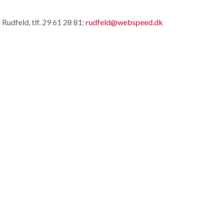
 Rudfeld, tlf. 29 61 28 81;
rudfeld@webspeed.dk