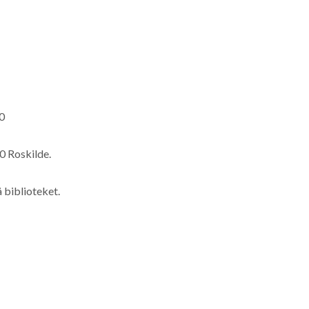
0
0 Roskilde.
å biblioteket.