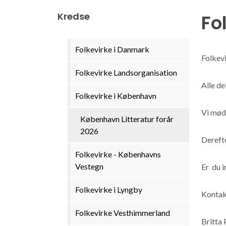
Kredse
Fo
Folkevirke i Danmark
Folkevi
Folkevirke Landsorganisation
Alle d
Folkevirke i København
Vi mød
København Litteratur forår
2026
Derefte
Folkevirke - Københavns
Vestegn
Er du i
Folkevirke i Lyngby
Kontak
Folkevirke Vesthimmerland
Britta 