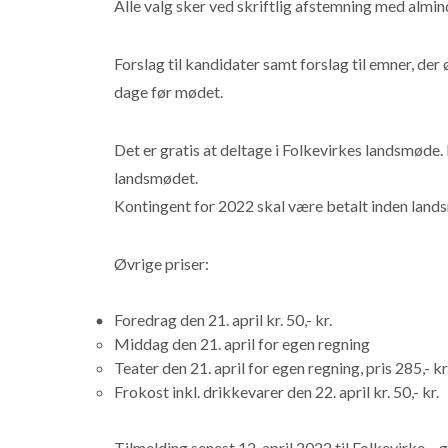
Alle valg sker ved skriftlig afstemning med alminde
Forslag til kandidater samt forslag til emner, d
dage før mødet.
Det er gratis at deltage i Folkevirkes landsmød
landsmødet.
Kontingent for 2022 skal være betalt inden land
Øvrige priser:
Foredrag den 21. april kr. 50,- kr.
Middag den 21. april for egen regning
Teater den 21. april for egen regning, pris 285,- kr
Frokost inkl. drikkevarer den 22. april kr. 50,- kr.
Tilmelding senest 12. april 2022 til Folkevirke –