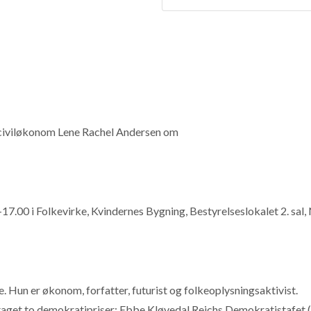
 civiløkonom Lene Rachel Andersen om
7.00 i Folkevirke, Kvindernes Bygning, Bestyrelseslokalet 2. sal, 
 Hun er økonom, forfatter, futurist og folkeoplysningsaktivist.
taget to demokratipriser: Ebbe Kløvedal Reichs Demokratistafet 