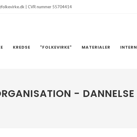
@folkevirke.dk | CVR nummer 55704414
KE
KREDSE
"FOLKEVIRKE"
MATERIALER
INTER
ORGANISATION - DANNELSE