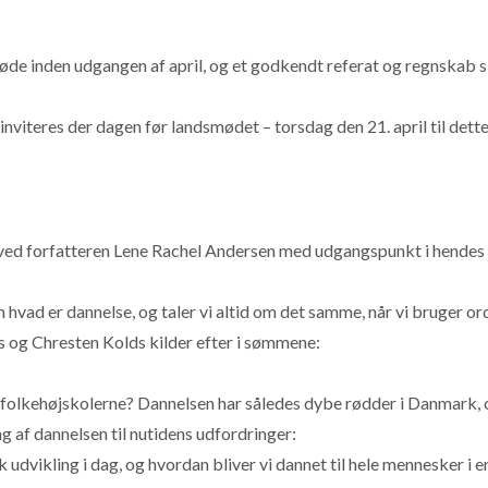
øde inden udgangen af april, og et godkendt referat og regnskab s
nviteres der dagen før landsmødet – torsdag den 21. april til dett
ved forfatteren Lene Rachel Andersen med udgangspunkt i hendes
hvad er dannelse, og taler vi altid om det samme, når vi bruger or
s og Chresten Kolds kilder efter i sømmene:
t folkehøjskolerne? Dannelsen har således dybe rødder i Danmark,
 af dannelsen til nutidens udfordringer:
udvikling i dag, og hvordan bliver vi dannet til hele mennesker i e