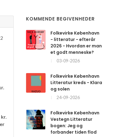
KOMMENDE BEGIVENHEDER
Folkevirke København
22
- litteratur - efterår
2026 - Hvordan er man
et godt menneske?
03-09-2026
Folkevirke København
Litteratur kreds - Klara
kr.
og solen
24-09-2026
r
Folkevirke København
 kr.
Vestegn Litteratur
rer
bogen: Jeg og
forbander tiden flod