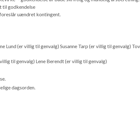
 til godkendelse
foreslår uændret kontingent.
Lund (er villig til genvalg) Susanne Tarp (er villig til genvalg) To
llig til genvalg) Lene Berendt (er villig til genvalg)
se.
elige dagsorden.