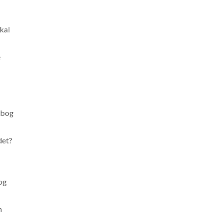
kal
e
 bog
det?
 og
n