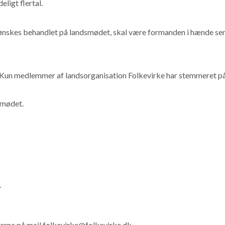
ligt flertal.
er ønskes behandlet på landsmødet, skal være formanden i hænde se
e. Kun medlemmer af landsorganisation Folkevirke har stemmeret p
smødet.
.
 gerne på mail folkevirke@folkevirke.dk