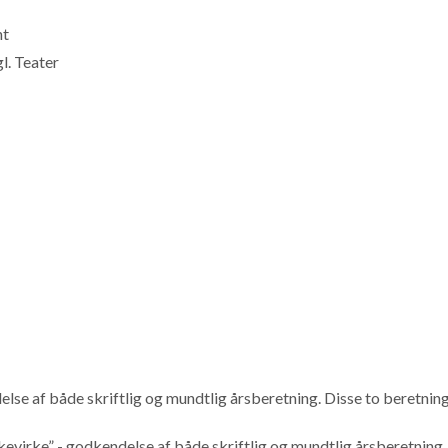
nt
l. Teater
e af både skriftlig og mundtlig årsberetning. Disse to beretninge
kevirke” - godkendelse af både skriftlig og mundtlig årsberetning.