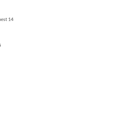
nest 14
å